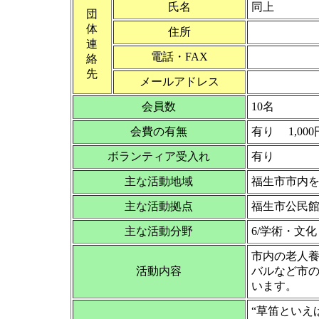
氏名
同上
団
体
住所
連
電話・FAX
絡
先
メールアドレス
会員数
10名
会費の有無
有り 1,000
ボランティア受入れ
有り
主な活動地域
福生市市内
主な活動拠点
福生市公民
主な活動分野
6/学術・文
市内の老人
活動内容
バルなど市
います。
“草笛といえ