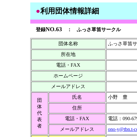
●
利用団体情報詳細
NO.63
登録
：
ふっさ草笛サークル
団体名称
ふっさ草笛
所在地
電話・FAX
ホームページ
メールアドレス
氏名
小野 豊
団
体
住所
代
電話・FAX
電話：090-679
表
者
メールアドレス
ono-y@tbn.t-c