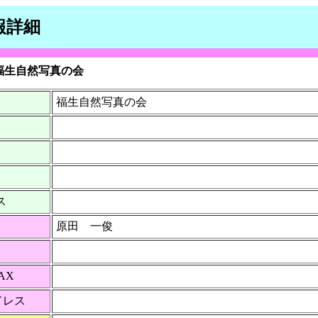
報詳細
福生自然写真の会
福生自然写真の会
ジ
ス
原田 一俊
AX
ドレス