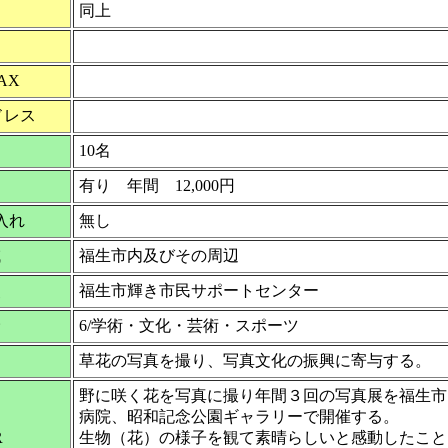
同上
AX
ドレス
10名
有り 年間 12,000円
入れ
無し
域
福生市内及びその周辺
点
福生市輝き市民サポートセンター
野
6/学術・文化・芸術・スポーツ
草花の写真を撮り、写真文化の振興に寄与する。
野に咲く花を写真に撮り年間３回の写真展を福生市
病院、昭和記念公園ギャラリーで開催する。
R
生物（花）の様子を観て素晴らしいと感動したこと