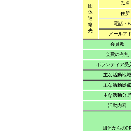
氏名
団
体
住所
連
電話・F
絡
先
メールア
会員数
会費の有無
ボランティア受
主な活動地
主な活動拠
主な活動分
活動内容
団体からのP