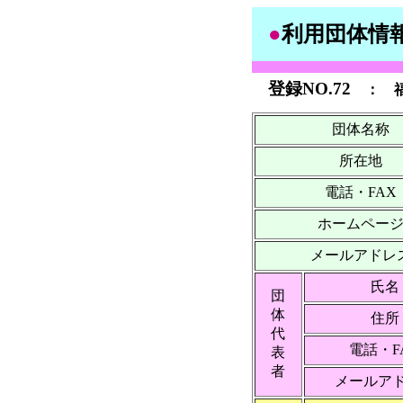
●
利用団体情
登録NO.72
：
団体名称
所在地
電話・FAX
ホームペー
メールアドレ
氏名
団
体
住所
代
電話・F
表
者
メールア