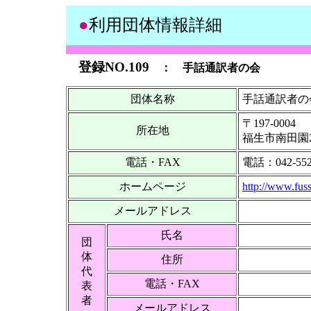
●
利用団体情報詳細
登録NO.109
：
手話通訳者の会
団体名称
手話通訳者の
〒197-0004
所在地
福生市南田園2
電話・FAX
電話：042-552
ホームページ
http://www.fuss
メールアドレス
氏名
団
体
住所
代
電話・FAX
表
者
メールアドレス