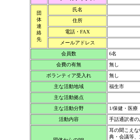
氏名
団
体
住所
連
電話・FAX
絡
先
メールアドレス
会員数
6名
会費の有無
無し
ボランティア受入れ
無し
主な活動地域
福生市
主な活動拠点
主な活動分野
1/保健・医
活動内容
手話通訳者の
耳の聞こえな
典・会議等、
団体からのPR