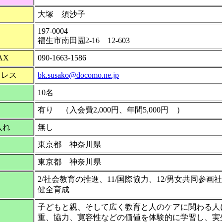
大塚 須沙子
197-0004
福生市南田園2-16 12-603
AX
090-1663-1586
ドレス
bk.susako@docomo.ne.jp
10名
有り （入会費2,000円、年間5,000円 ）
入れ
無し
東京都 神奈川県
東京都 神奈川県
2/社会教育の推進、11/国際協力、12/男女共同参画
健全育成
子どもと親、そして広く教育と人のケアに関わる人
重、協力、寛容性などの価値を体験的に学習し、実