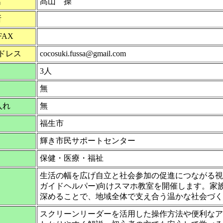
名
髙山 操
所
FAX
ドレス
cocosuki.fussa@gmail.com
3人
無
入れ
無
福生市
輝き市民サポートセンター
保健・医療・福祉
生活の幅を広げ自立と社会参加の促進につながる視
ガイドヘルパー)向けスマホ教室を開催します。家
深めることで、地域全体で支え合う温かな社会づく
スクリーンリーダーを活用した操作方法や便利なア