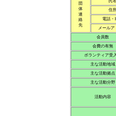
氏
団
体
住
連
電話・
絡
先
メールア
会員数
会費の有無
ボランティア受
主な活動地域
主な活動拠点
主な活動分野
活動内容