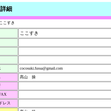
報詳細
ここすき
ここすき
ス
cocosuki.fussa@gmail.com
名
髙山 操
所
FAX
ドレス