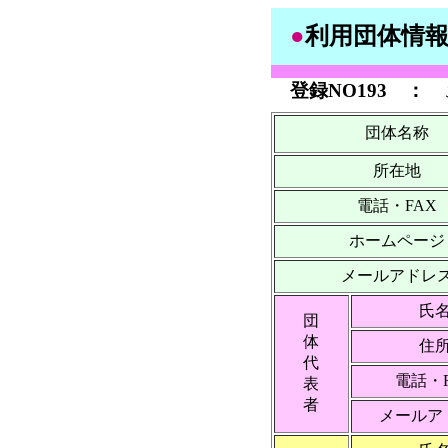
●
利用団体情
登録NO193 ：
団体名称
所在地
電話・FAX
ホームページ
メールアドレ
氏
団
体
住
代
電話・
表
者
メールア