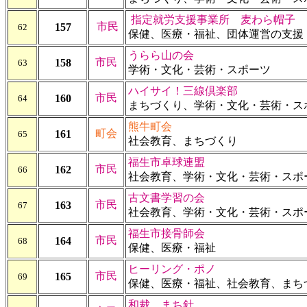
指定就労支援事業所 麦わら帽子
市民
157
62
保健、医療・福祉、団体運営の支援
うらら山の会
市民
158
63
学術・文化・芸術・スポーツ
ハイサイ！三線倶楽部
市民
160
64
まちづくり、学術・文化・芸術・ス
熊牛町会
町会
161
65
社会教育、まちづくり
福生市卓球連盟
市民
162
66
社会教育、学術・文化・芸術・スポ
古文書学習の会
市民
163
67
社会教育、学術・文化・芸術・スポ
福生市接骨師会
市民
164
68
保健、医療・福祉
ヒーリング・ポノ
市民
165
69
保健、医療・福祉、社会教育、まち
和裁 まち針