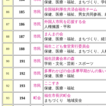
保健、医療・福祉、まちづくり、学
全国福利厚生共済会福生チーム
市民
185
86
保健、医療・福祉、男女共同参画、
外国人市民を応援する会
市民
186
87
人権擁護・平和
まんまの会
市民
187
88
保健、医療・福祉、まちづくり、経
福生こども食堂実行委員会
市民
188
89
保健、医療・福祉、まちづくり、人
福生読書会本の森
市民
191
90
学術・文化・芸術・スポーツ
多摩わかばの会(多摩早期がんの集い
市民
192
91
保健、医療・福祉
ここすき
市民
193
92
保健、医療・福祉
福生市長沢町会
町会
194
93
まちづくり 地域安全