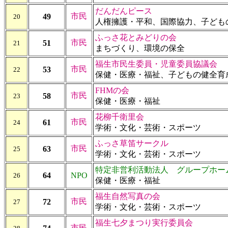
だんだんピース
市民
49
20
人権擁護・平和、国際協力、子ども
ふっさ花とみどりの会
市民
51
21
まちづくり、環境の保全
福生市民生委員・児童委員協議会
市民
53
22
保健・医療・福祉、子どもの健全育
FHMの会
市民
58
23
保健・医療・福祉
花柳千衛里会
市民
61
24
学術・文化・芸術・スポーツ
ふっさ草笛サークル
市民
63
25
学術・文化・芸術・スポーツ
特定非営利活動法人 グループホー
64
NPO
26
保健・医療・福祉
福生自然写真の会
市民
72
27
学術・文化・芸術・スポーツ
福生七夕まつり実行委員会
市民