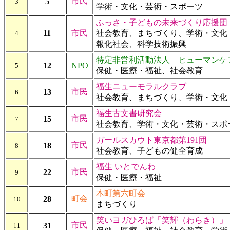
市民
5
3
学術・文化・芸術・スポーツ
ふっさ・子どもの未来づくり応援団
11
市民
社会教育、まちづくり、学術・文化
4
報化社会、科学技術振興
特定非営利活動法人 ヒューマンケ
12
NPO
5
保健・医療・福祉、社会教育
福生ニューモラルクラブ
市民
13
6
社会教育、まちづくり、学術・文化
福生古文書研究会
市民
15
7
社会教育、学術・文化・芸術・スポ
ガールスカウト東京都第191団
市民
18
8
社会教育、子どもの健全育成
福生 いとでんわ
市民
22
9
保健・医療・福祉
本町第六町会
町会
28
10
まちづくり
笑いヨガひろば「笑輝（わらき）」
市民
31
11