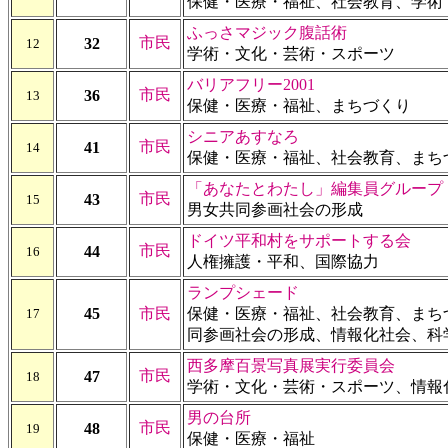
保健・医療・福祉、社会教育、学術
ふっさマジック腹話術
市民
32
12
学術・文化・芸術・スポーツ
バリアフリー2001
市民
36
13
保健・医療・福祉、まちづくり
シニアあすなろ
市民
41
14
保健・医療・福祉、社会教育、まち
「あなたとわたし」編集員グループ
市民
43
15
男女共同参画社会の形成
ドイツ平和村をサポートする会
市民
44
16
人権擁護・平和、国際協力
ランプシェード
45
市民
保健・医療・福祉、社会教育、まち
17
同参画社会の形成、情報化社会、科
西多摩百景写真展実行委員会
市民
47
18
学術・文化・芸術・スポーツ、情報
男の台所
市民
48
19
保健・医療・福祉