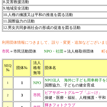
8.災害救援活動
9.地域安全活動
10.人権の擁護又は平和の推進を図る活動
11.国際協力の活動
12.男女共同参画社会の形成の促進を図る活動
利用団体情報につきまして、誤り・変更・追加などございま
市民
＝市民活動団体
NPO・社団
＝法人格取得団体
町
法人
SEQ
団体№
格有
団体名
№
無等
NPO法人 海外に子ども用車椅子を
1
NPO
1
国際協力、子どもの健全育成
ピアサポートグループ「ぶ～け」
市民
3
2
保健・医療・福祉、人権擁護・平和
輝きフォトクラブ