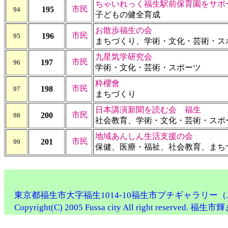
ちゃいれっく福生駅前保育園をサポ
市民
195
94
子どもの健全育成
お散歩福生の会
市民
196
95
まちづくり、学術・文化・芸術・ス
九星気学研究会
市民
197
96
学術・文化・芸術・スポーツ
粋櫻會
市民
198
97
まちづくり
日本講演新聞を読む会 福生
市民
200
98
社会教育、学術・文化・芸術・スポ
地域あんしん生活支援の会
市民
201
99
保健、医療・福祉、社会教育、まち
東京都福生市大字福生1014-10福生市プチギャラリー（JR福生
Copyright(C) 2005 Fussa city All right reser