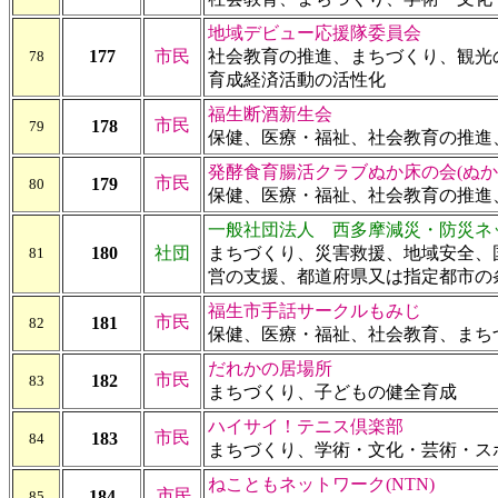
地域デビュー応援隊委員会
177
市民
社会教育の推進、まちづくり、観光
78
育成経済活動の活性化
福生断酒新生会
市民
178
79
保健、医療・福祉、社会教育の推進
発酵食育腸活クラブぬか床の会(ぬか
市民
179
80
保健、医療・福祉、社会教育の推進
一般社団法人 西多摩減災・防災ネッ
180
社団
まちづくり、災害救援、地域安全、
81
営の支援、都道府県又は指定都市の
福生市手話サークルもみじ
市民
181
82
保健、医療・福祉、社会教育、まち
だれかの居場所
市民
182
83
まちづくり、子どもの健全育成
ハイサイ！
テニス倶楽部
市民
183
84
まちづくり、学術・文化・芸術・ス
ねこともネットワーク(NTN)
市民
184
85