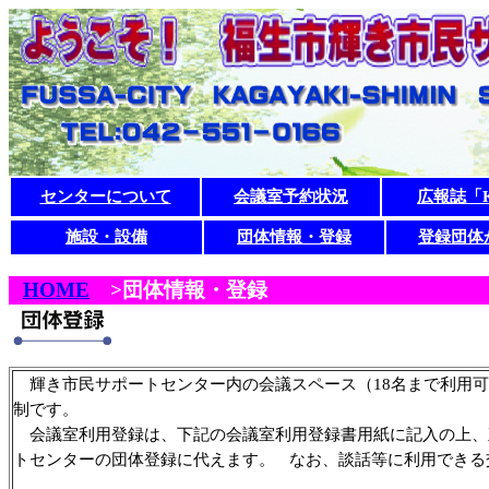
センターについて
会議室予約状況
広報誌「K
施設・設備
団体情報・登録
登録団体
HOME
>団体情報・登録
輝き市民サポートセンター内の会議スペース（18名まで利用可
制です。
会議室利用登録は、下記の会議室利用登録書用紙に記入の上、
トセンターの団体登録に代えます。
なお、談話等に利用できる